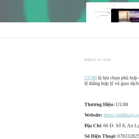
2026.01.14 15:20