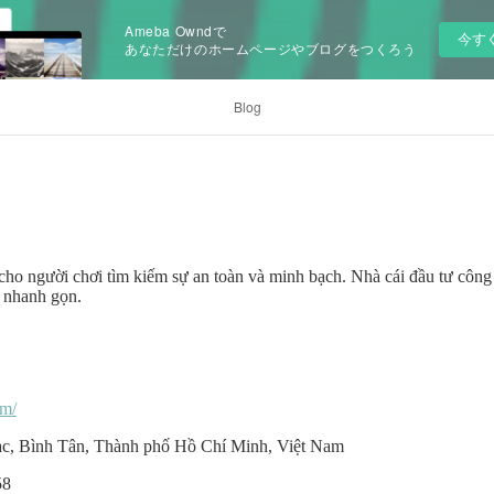
Ameba Owndで
今す
あなただけのホームページやブログをつくろう
Blog