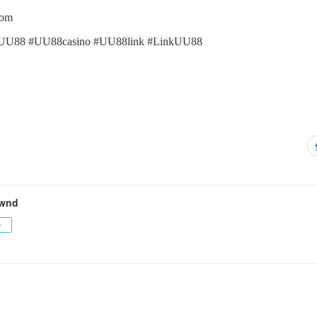
Ownd
ー