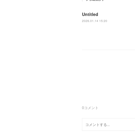
Untitled
2026.01.14 15:20
0
コメント