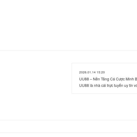
2026.01.14 15:20
UU88 – Nền Tảng Cá Cược Minh B
UU88 là nhà cái trực tuyến uy tín 